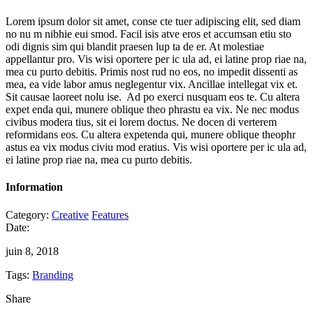
Lorem ipsum dolor sit amet, conse cte tuer adipiscing elit, sed diam
no nu m nibhie eui smod. Facil isis atve eros et accumsan etiu sto
odi dignis sim qui blandit praesen lup ta de er. At molestiae
appellantur pro. Vis wisi oportere per ic ula ad, ei latine prop riae na,
mea cu purto debitis. Primis nost rud no eos, no impedit dissenti as
mea, ea vide labor amus neglegentur vix. Ancillae intellegat vix et.
Sit causae laoreet nolu ise. Ad po exerci nusquam eos te. Cu altera
expet enda qui, munere oblique theo phrastu ea vix. Ne nec modus
civibus modera tius, sit ei lorem doctus. Ne docen di verterem
reformidans eos. Cu altera expetenda qui, munere oblique theophr
astus ea vix modus civiu mod eratius. Vis wisi oportere per ic ula ad,
ei latine prop riae na, mea cu purto debitis.
Information
Category:
Creative
Features
Date:
juin 8, 2018
Tags:
Branding
Share