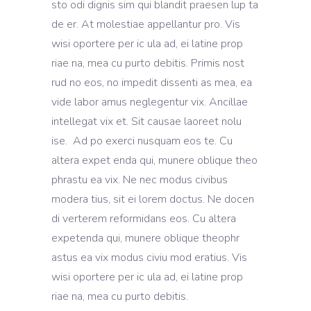
sto odi dignis sim qui blandit praesen lup ta
de er. At molestiae appellantur pro. Vis
wisi oportere per ic ula ad, ei latine prop
riae na, mea cu purto debitis. Primis nost
rud no eos, no impedit dissenti as mea, ea
vide labor amus neglegentur vix. Ancillae
intellegat vix et. Sit causae laoreet nolu
ise. Ad po exerci nusquam eos te. Cu
altera expet enda qui, munere oblique theo
phrastu ea vix. Ne nec modus civibus
modera tius, sit ei lorem doctus. Ne docen
di verterem reformidans eos. Cu altera
expetenda qui, munere oblique theophr
astus ea vix modus civiu mod eratius. Vis
wisi oportere per ic ula ad, ei latine prop
riae na, mea cu purto debitis.