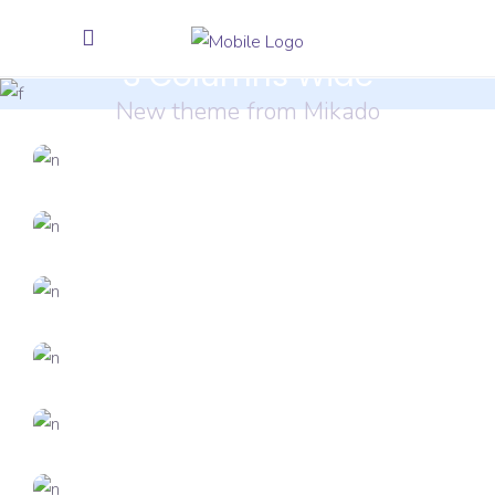
3 Columns Wide
New theme from Mikado
DESIGN
FEATURES
Trends 2018
CREATIVE
FEATURES
Vision
FEATURES
Creativity
CREATIVE
FEATURES
Inspiration
CREATIVE
FEATURES
Branding