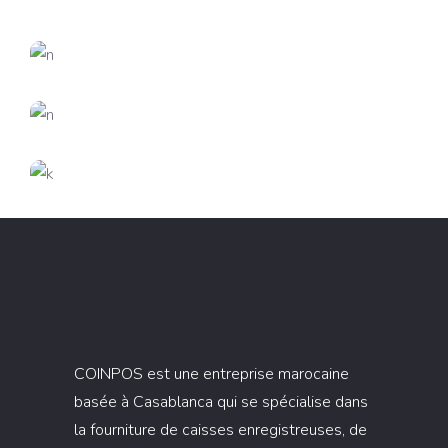
CREATIVE
DESIGN
Dream Big
DESIGN
FEATURES
New Brands
CREATIVE
FEATURES
Innovation
DESIGN
FEATURES
Creative Mind
COINPOS est une entreprise marocaine
basée à Casablanca qui se spécialise dans
la fourniture de caisses enregistreuses, de