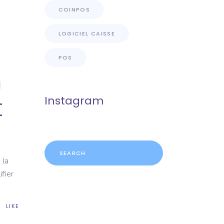
COINPOS
LOGICIEL CAISSE
POS
n
t
Instagram
Search
for:
 la
fier
LIKE