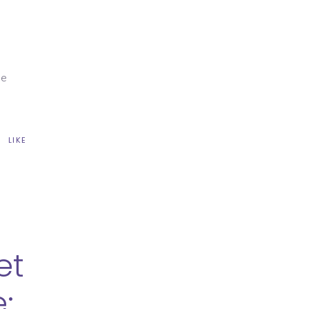
ue
LIKE
et
: