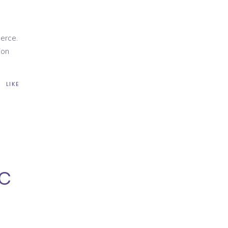
erce.
ion
LIKE
c