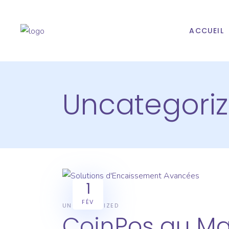
ACCUEIL
Uncategori
1
FÉV
UNCATEGORIZED
CoinPos au Mar